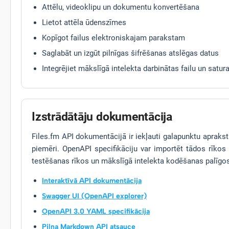
Attēlu, videoklipu un dokumentu konvertēšana
Lietot attēla ūdenszīmes
Kopīgot failus elektroniskajam parakstam
Saglabāt un izgūt pilnīgas šifrēšanas atslēgas datus
Integrējiet mākslīgā intelekta darbinātas failu un sat
Izstrādātāju dokumentācija
Files.fm API dokumentācijā ir iekļauti galapunktu apraksti
piemēri. OpenAPI specifikāciju var importēt tādos rīkos
testēšanas rīkos un mākslīgā intelekta kodēšanas palīgo
Interaktīvā API dokumentācija
Swagger UI (OpenAPI explorer)
OpenAPI 3.0 YAML specifikācija
Pilna Markdown API atsauce