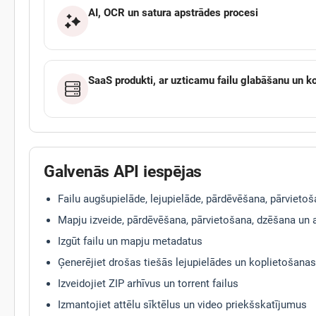
AI, OCR un satura apstrādes procesi
SaaS produkti, ar uzticamu failu glabāšanu un k
Galvenās API iespējas
Failu augšupielāde, lejupielāde, pārdēvēšana, pārvieto
Mapju izveide, pārdēvēšana, pārvietošana, dzēšana un
Izgūt failu un mapju metadatus
Ģenerējiet drošas tiešās lejupielādes un koplietošanas
Izveidojiet ZIP arhīvus un torrent failus
Izmantojiet attēlu sīktēlus un video priekšskatījumus