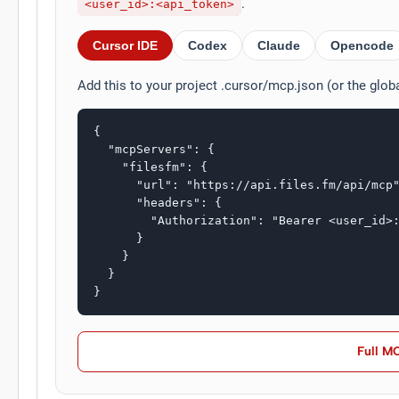
.
<user_id>:<api_token>
Cursor IDE
Codex
Claude
Opencode
Add this to your project .cursor/mcp.json (or the glob
{

  "mcpServers": {

    "filesfm": {

      "url": "https://api.files.fm/api/mcp"
      "headers": {

        "Authorization": "Bearer <user_id>:
      }

    }

  }

}
Full M