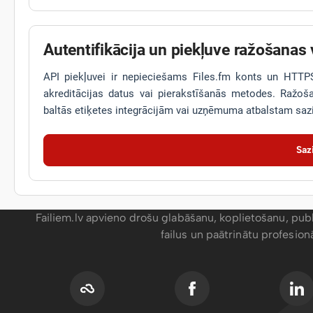
Autentifikācija un piekļuve ražošanas 
API piekļuvei ir nepieciešams Files.fm konts un HTTPS. 
akreditācijas datus vai pierakstīšanās metodes. Ražo
baltās etiķetes integrācijām vai uzņēmuma atbalstam sazi
Saz
Failiem.lv apvieno drošu glabāšanu, koplietošanu, publ
failus un paātrinātu profesio