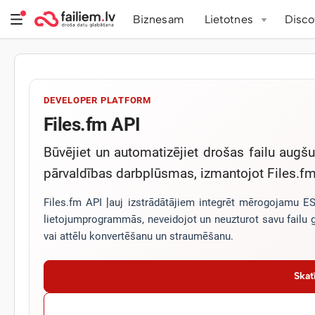
Biznesam
Lietotnes
Disco
DEVELOPER PLATFORM
Files.fm API
Būvējiet un automatizējiet drošas failu augš
pārvaldības darbplūsmas, izmantojot Files.f
Files.fm API ļauj izstrādātājiem integrēt mērogojamu ES
lietojumprogrammās, neveidojot un neuzturot savu failu g
vai attēlu konvertēšanu un straumēšanu.
Skat