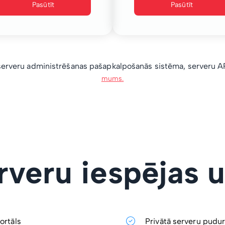
Pasūtīt
Pasūtīt
erveru administrēšanas pašapkalpošanās sistēma, serveru API
mums.
erveru iespējas 
ortāls
Privātā serveru pudur