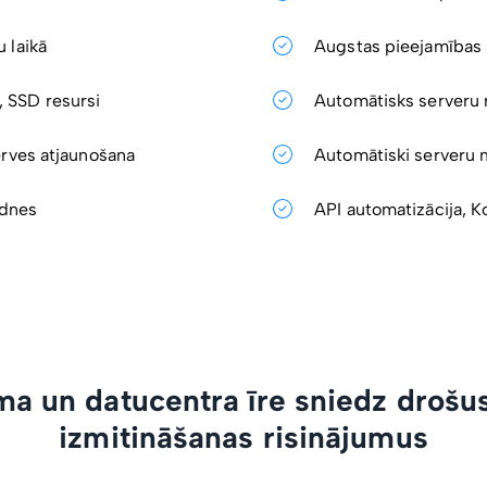
 laikā
Augstas pieejamības 
 SSD resursi
Automātisks serveru r
erves atjaunošana
Automātiski serveru 
idnes
API automatizācija, K
ma un datucentra īre sniedz drošus
izmitināšanas risinājumus