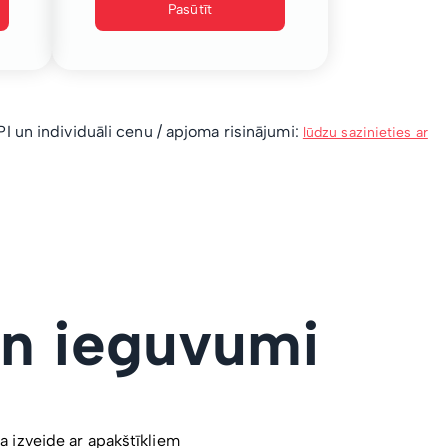
Pasūtīt
 un individuāli cenu / apjoma risinājumi:
lūdzu sazinieties ar
un ieguvumi
a izveide ar apakštīkliem