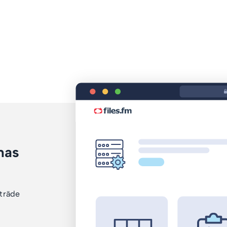
mas
i
strāde