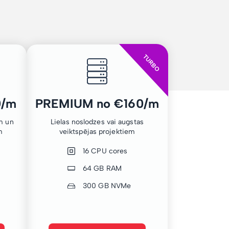
TURBO
0/m
PREMIUM no €160/m
m un
Lielas noslodzes vai augstas
m
veiktspējas projektiem
16 CPU cores
64 GB RAM
300 GB NVMe