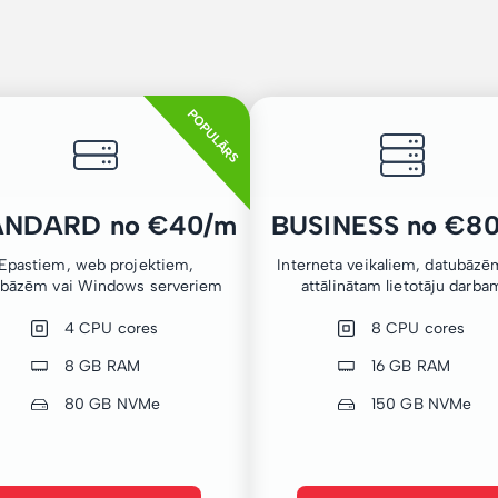
POPULĀRS
ANDARD no €40/m
BUSINESS no €8
Epastiem, web projektiem,
Interneta veikaliem, datubāzē
ubāzēm vai Windows serveriem
attālinātam lietotāju darba
4 CPU cores
8 CPU cores
8 GB RAM
16 GB RAM
80 GB NVMe
150 GB NVMe