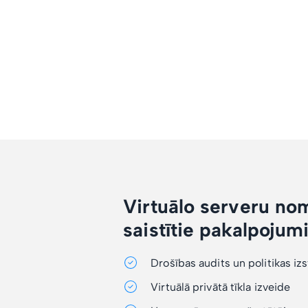
Virtuālo serveru no
saistītie pakalpojum
Drošības audits un politikas iz
Virtuālā privātā tīkla izveide