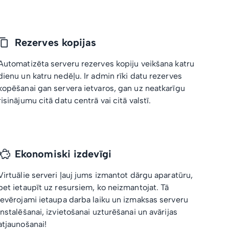
Rezerves kopijas
Automatizēta serveru rezerves kopiju veikšana katru
dienu un katru nedēļu. Ir admin rīki datu rezerves
kopēšanai gan servera ietvaros, gan uz neatkarīgu
risinājumu citā datu centrā vai citā valstī.
Ekonomiski izdevīgi
Virtuālie serveri ļauj jums izmantot dārgu aparatūru,
bet ietaupīt uz resursiem, ko neizmantojat. Tā
ievērojami ietaupa darba laiku un izmaksas serveru
instalēšanai, izvietošanai uzturēšanai un avārijas
atjaunošanai!