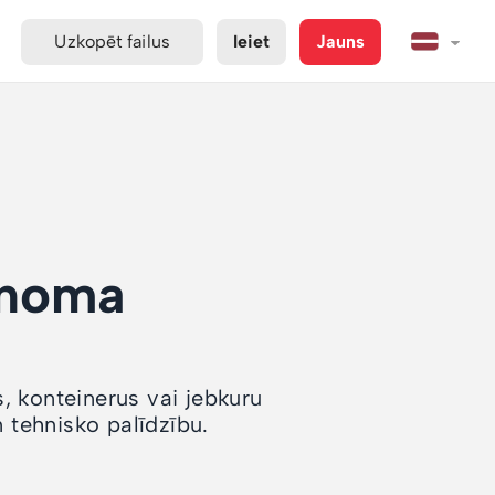
Uzkopēt failus
Ieiet
Jauns
 noma
s, konteinerus vai jebkuru
tehnisko palīdzību.