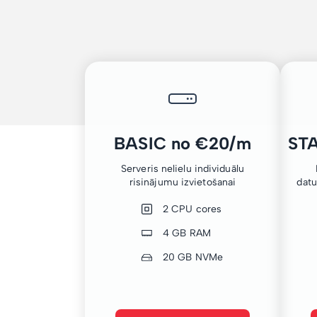
BASIC no €20/m
ST
Serveris nelielu individuālu
risinājumu izvietošanai
dat
2 CPU cores
4 GB RAM
20 GB NVMe