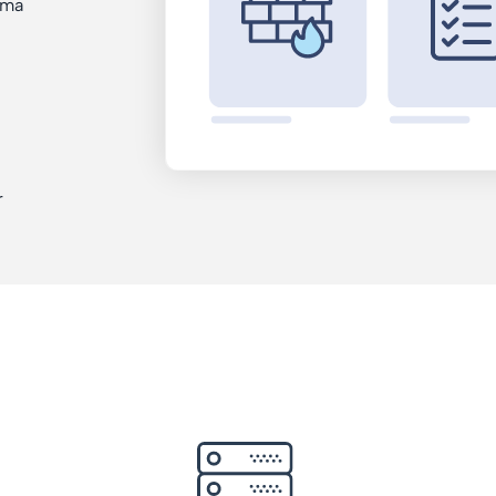
oma
r