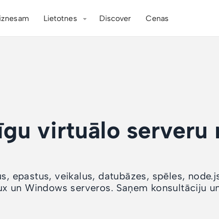
iznesam
Lietotnes
Discover
Cenas
īgu virtuālo serveru
s, epastus, veikalus, datubāzes, spēles, node.j
x un Windows serveros. Saņem konsultāciju un 