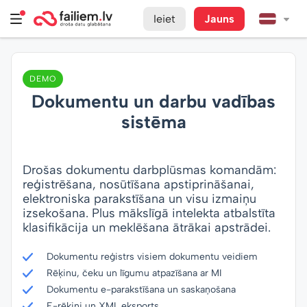
Ieiet
Jauns
DEMO
Dokumentu un darbu vadības
sistēma
Drošas dokumentu darbplūsmas komandām:
reģistrēšana, nosūtīšana apstiprināšanai,
elektroniska parakstīšana un visu izmaiņu
izsekošana. Plus mākslīgā intelekta atbalstīta
klasifikācija un meklēšana ātrākai apstrādei.
Dokumentu reģistrs visiem dokumentu veidiem
Rēķinu, čeku un līgumu atpazīšana ar MI
Dokumentu e-parakstīšana un saskaņošana
E-rēķini un XML eksports