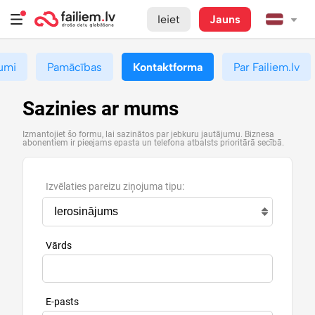
Ieiet
Jauns
umi
Pamācības
Kontaktforma
Par Failiem.lv
Sazinies ar mums
Izmantojiet šo formu, lai sazinātos par jebkuru jautājumu. Biznesa
abonentiem ir pieejams epasta un telefona atbalsts prioritārā secībā.
Izvēlaties pareizu ziņojuma tipu:
Vārds
E-pasts