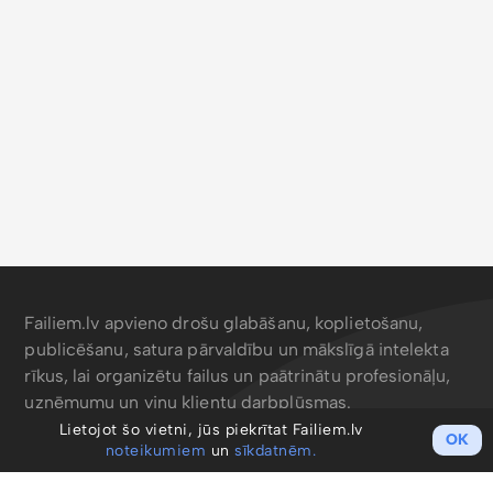
Failiem.lv apvieno drošu glabāšanu, koplietošanu,
publicēšanu, satura pārvaldību un mākslīgā intelekta
rīkus, lai organizētu failus un paātrinātu profesionāļu,
uzņēmumu un viņu klientu darbplūsmas.
Lietojot šo vietni, jūs piekrītat Failiem.lv
OK
noteikumiem
un
sīkdatnēm.