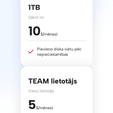
1TB
Sākot no
10
$/mēnesī
Pievieno diska vietu pēc
nepieciešamības
TEAM lietotājs
Viens lietotājs
5
$/mēnesī