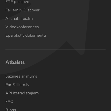
FTP piekļuve
Failiem.lv Discover
AI chat.files.fm
Videokonferences
Eparakstīt dokumentu
Atbalsts
Sazinies ar mums
Par Failiem.lv
API izstrādātājiem
FAQ
Blogs