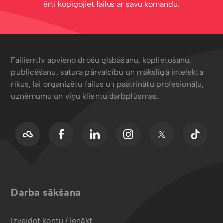
ērti kopīgojiet failus ar savu komandu.
Failiem.lv apvieno drošu glabāšanu, koplietošanu,
publicēšanu, satura pārvaldību un mākslīgā intelekta
rīkus, lai organizētu failus un paātrinātu profesionāļu,
uzņēmumu un viņu klientu darbplūsmas.
Darba sākšana
Izveidot kontu / Ienākt