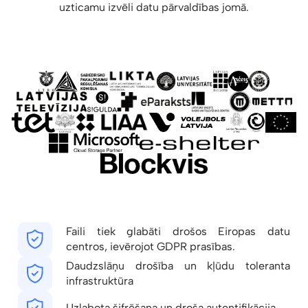
uzticamu izvēli datu pārvaldības jomā.
Faili tiek glabāti drošos Eiropas datu
centros, ievērojot GDPR prasības.
Daudzslāņu drošība un kļūdu toleranta
infrastruktūra
Uzlabota šifrēšana un droša autentifikācija