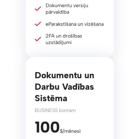
Dokumentu versiju
pārvaldība
eParakstīšana un vīzēšana
2FA un drošības
uzstādījumi
Dokumentu un
Darbu Vadības
Sistēma
BUSINESS kontam
100
$/mēnesī