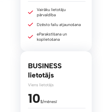
Vairāku lietotāju
pārvaldība
Dzēsto failu atjaunošana
eParakstīšana un
koplietošana
BUSINESS
lietotājs
Viens lietotājs
10
$/mēnesī