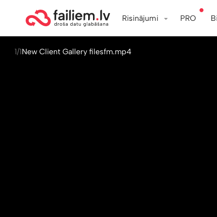
Risinājumi
PRO
B
1/1
New Client Gallery filesfm.mp4