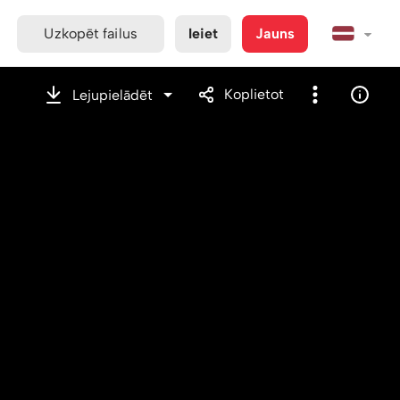
Uzkopēt failus
Ieiet
Jauns
Koplietot
Lejupielādēt