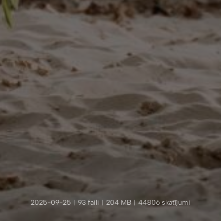
2025-09-25
︱
93 faili
︱
204 MB
︱
44806 skatījumi