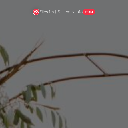
Files.fm | Failiem.lv Info
TEAM